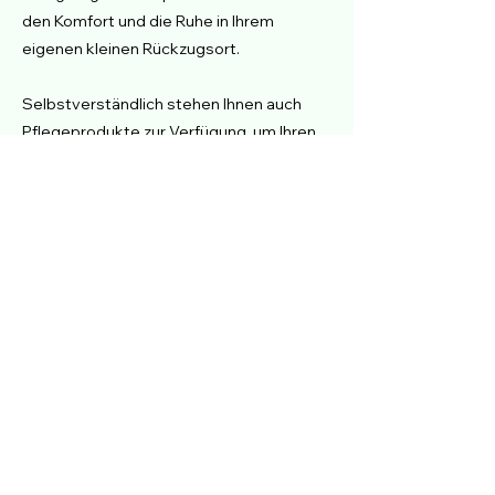
den Komfort und die Ruhe in Ihrem
eigenen kleinen Rückzugsort.
Selbstverständlich stehen Ihnen auch
Pflegeprodukte zur Verfügung, um Ihren
Aufenthalt noch angenehmer zu
gestalten. Wir möchten, dass Sie sich
rundum wohl und umsorgt fühlen.
Wir laden Sie herzlich ein, unsere
Einzelzimmer zu entdecken und sich von
ihrem Charme verzaubern zu lassen.
Egal, ob Sie geschäftlich oder privat
unterwegs sind - bei uns finden Sie den
perfekten Ort, um sich nach einem
ereignisreichen Tag in Freiburg zu
entspannen.