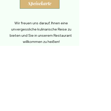
Speisekarte
Wir freuen uns darauf, Ihnen eine
unvergessliche kulinarische Reise zu
bieten und Sie in unserem Restaurant
willkommen zu heißen!
Ihr Kreuzblume Hotel & Restaurant Team
Unsere Öffnungszeiten:
Küche
12:00 Uhr - 14:00 Uhr
17:00 Uhr - 22:00 Uhr
Sonntag und Montag:
Geschlossen