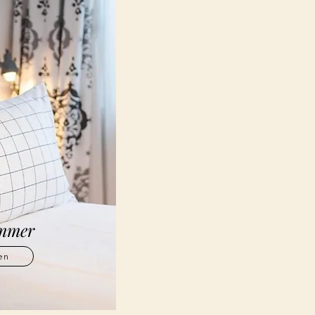
immer
en