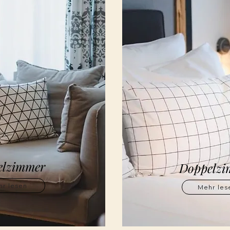
elzimmer
Doppelz
r lesen
Mehr les