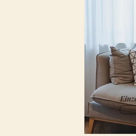
Einz
Meh